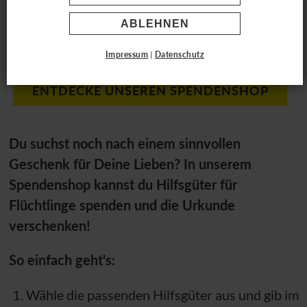
Dein Geschenk macht
ABLEHNEN
Freude
Impressum
|
Datenschutz
ENTDECKE UNSEREN SPENDENSHOP
Du suchst noch nach einem sinnvollen
Geschenk für Deine Lieben? In unserem
Spendenshop kannst du Hilfsgüter für
Flüchtlinge spenden und die Urkunde
verschenken!
So einfach geht's:
Wähle die passenden Hilfsgüter aus und gib im