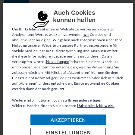
JETZT SPENDEN
Consent-Einstellungen
Auch Cookies
können helfen
Um Ihr Erlebnis auf unserer Website zu verbessern sowie zu
Analyse- und Werbezwecken, verwenden
wir
Cookies und
ähnliche Technologien. Wir geben auch Informationen über Ihre
Nutzung unserer Website an unsere Partner, insbesondere für
soziale Medien, personalisierte Werbung und Analysen weiter,
die diese Informationen gegebenenfalls mit anderen Daten
BLOG
verknüpfen. Unter „
Einstellungen
“erhalten Sie einen Überblick
und können jederzeit frei entscheiden, welche Verwendung Sie
zulassen möchten. Mit Klick auf „Akzeptieren“ können Sie dem
AN MEINEN FREUND,
Einsatz nicht notwendiger Cookies zustimmen oder sich mit Klick
auf „Ablehnen“ anders entscheiden. Einige notwendige Cookies
MIT DEM ICH SO VIELE
werden dann dennoch genutzt.
ABENTEUER ERLEBT
Weitere Informationen, auch zu Ihrem jederzeitigen
Widerrufsrecht, finden Sie in unseren
Datenschutzhinweise
.
HABE
AKZEPTIEREN
EINSTELLUNGEN