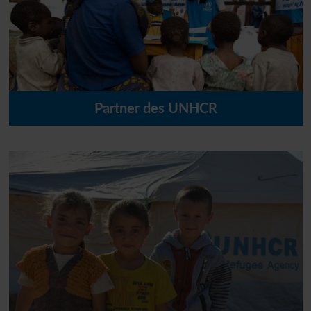
Partner des
UNHCR
Die
UNO
-Flüchtlingshilfe ist der deutsche Partner des
UNHCR
- dem Flüchtlingshilfswerk der Vereinten
Nationen. Seit 1980 fördern wir Hilfsprojekte für
Flüchtlinge im In- und Ausland.
MEHR ERFAHREN