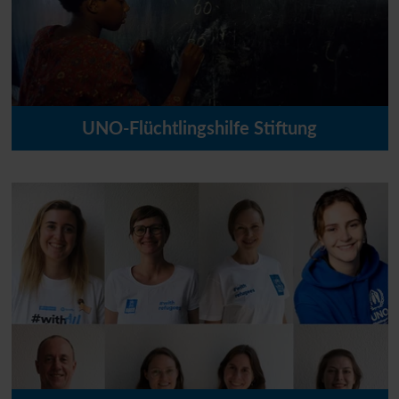
UNO
-Flüchtlingshilfe Stiftung
Die
UNO
-Flüchtlingshilfe hat im Jahr 2004 daher eine
eigene Stiftung ins Leben gerufen. Ihr Anliegen ist es, die
Lebensbedingungen von Flüchtlingen grundlegend zu
verbessern und Hilfe zu leisten, die nachhaltig wirkt.
MEHR ERFAHREN