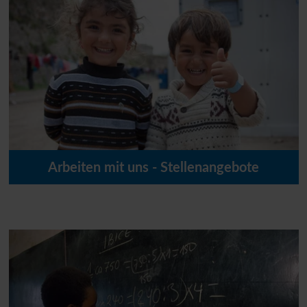
Deshalb berichten wir über den Weg, den die Spenden
nehmen, sowie über Kosten & Ausgaben.
MEHR ERFAHREN
Arbeiten mit uns - Stellenangebote
Wir freuen uns sehr über Ihr Interesse an einer Mitarbeit
bei der
UNO
-Flüchtlingshilfe.
Im Zuge unseres dynamischen Wachstums suchen wir
Verstärkung! Hier finden Sie offene Stellen.
JETZT BEWERBEN