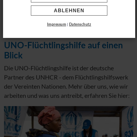
Wir schützen Flüchtlinge
ABLEHNEN
weltweit
Impressum
|
Datenschutz
UNO
-Flüchtlingshilfe auf einen
Blick
Die
UNO
-Flüchtlingshilfe ist der deutsche
Partner des
UNHCR
- dem Flüchtlingshilfswerk
der Vereinten Nationen. Mehr über uns, wie wir
arbeiten und was uns antreibt, erfahren Sie hier: