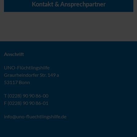
Kontakt & Ansprechpartner
Sie haben eine Frage an uns oder brauchen weitere
Informationen?
Hier finden Sie Ihren direkten Ansprechpartner bei der
UNO
-Flüchtlingshilfe.
Anschrift
UNO
-Flüchtlingshilfe
ZU DEN ANSPRECHPARTNERN
Graurheindorfer Str. 149 a
53117 Bonn
T (0228) 90 90 86-00
F (0228) 90 90 86-01
info@
uno-fluechtlingshilfe.de