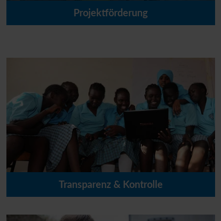
Projektförderung
Was fördert die
UNO
-Flüchtlingshilfe? Organisationen, die
darüber nachdenken, einen Antrag bei der
UNO
-
Flüchtlingshilfe zu stellen, sollten sich zunächst mit den
inhaltlichen und formalen Kriterien vertraut machen.
MEHR ERFAHREN
Transparenz & Kontrolle
Das Vertrauen unserer Spender ist unerlässlich.