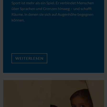
Sport ist mehr als ein Spiel. Er verbindet Menschen
über Sprachen und Grenzen hinweg – und schafft
Räume, in denen sie sich auf Augenhöhe begegnen
können.
WEITERLESEN