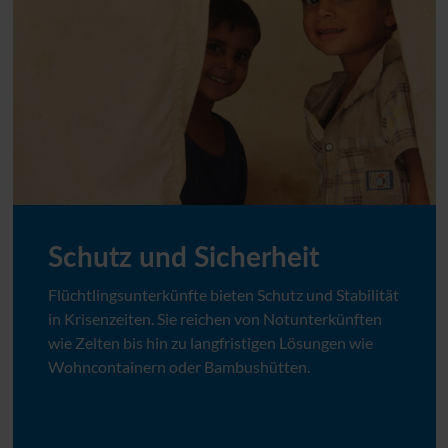
Schutz und Sicherheit
Flüchtlingsunterkünfte bieten Schutz und Stabilität
in Krisenzeiten. Sie reichen von Notunterkünften
wie Zelten bis hin zu langfristigen Lösungen wie
Wohncontainern oder Bambushütten.