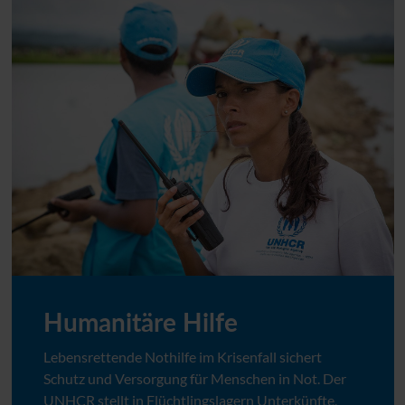
Humanitäre Hilfe
Lebensrettende Nothilfe im Krisenfall sichert
Schutz und Versorgung für Menschen in Not. Der
UNHCR
stellt in Flüchtlingslagern Unterkünfte,