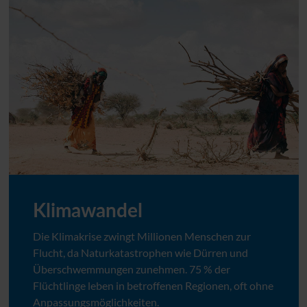
Klimawandel
Die Klimakrise zwingt Millionen Menschen zur
Flucht, da Naturkatastrophen wie Dürren und
Überschwemmungen zunehmen. 75 % der
Flüchtlinge leben in betroffenen Regionen, oft ohne
Anpassungsmöglichkeiten.