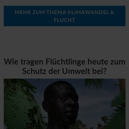
MEHR ZUM THEMA KLIMAWANDEL &
FLUCHT
Wie tragen Flüchtlinge heute zum
Schutz der Umwelt bei?
Abraham pflanzt Bäume in Uganda: Abraham Bidal fl
O