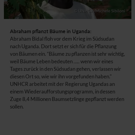
© UNHCR/Michele Sibiloni
Abraham pflanzt Bäume in Uganda:
Abraham Bidal floh vor dem Krieg im Südsudan
nach Uganda. Dort setzt er sich für die Pflanzung
von Bäumen ein. “Bäume zu pflanzen ist sehr wichtig,
weil Bäume Leben bedeuten ….. wenn wir eines
Tages zurück in den Südsudan gehen, verlassen wir
diesen Ort so, wie wir ihn vorgefunden haben."
UNHCR
arbeitet mit der Regierung Ugandas an
einem Wiederaufforstungsprogramm, in dessen
Zuge 8,4 Millionen Baumsetzlinge gepflanzt werden
sollen.