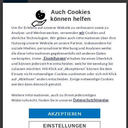
JETZT SPENDEN
Consent-Einstellungen
Auch Cookies
können helfen
Um Ihr Erlebnis auf unserer Website zu verbessern sowie zu
Analyse- und Werbezwecken, verwenden
wir
Cookies und
ähnliche Technologien. Wir geben auch Informationen über Ihre
Nutzung unserer Website an unsere Partner, insbesondere für
soziale Medien, personalisierte Werbung und Analysen weiter,
die diese Informationen gegebenenfalls mit anderen Daten
BLOG
verknüpfen. Unter „
Einstellungen
“erhalten Sie einen Überblick
und können jederzeit frei entscheiden, welche Verwendung Sie
zulassen möchten. Mit Klick auf „Akzeptieren“ können Sie dem
„SCHÄTZE, WAS DU
Einsatz nicht notwendiger Cookies zustimmen oder sich mit Klick
auf „Ablehnen“ anders entscheiden. Einige notwendige Cookies
HAST“
werden dann dennoch genutzt.
Weitere Informationen, auch zu Ihrem jederzeitigen
Widerrufsrecht, finden Sie in unseren
Datenschutzhinweise
.
AKZEPTIEREN
In Odessa machte sich die Teenagerin Daria
Sorgen um die Schularbeiten und ihre
EINSTELLUNGEN