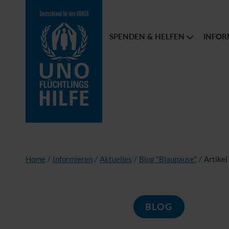
SPENDEN & HELFEN
INFOR
Home
/
Informieren
/
Aktuelles
/
Blog "Blaupause"
/
Artikel
BLOG