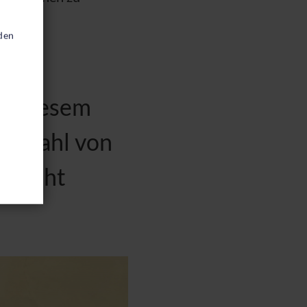
den
in diesem
en Zahl von
 Flucht