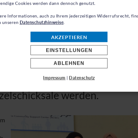
endige Cookies werden dann dennoch genutzt.
ere Informationen, auch zu Ihrem jederzeitigen Widerrufsrecht, fin
in unseren
Datenschutzhinweise
.
AKZEPTIEREN
hten der Menschen, die Ihnen 
EINSTELLUNGEN
n werden, lassen aus der kalt
ABLEHNEN
8 Millionen Menschen auf der
Impressum
|
Datenschutz
nzelschicksale werden.
 im