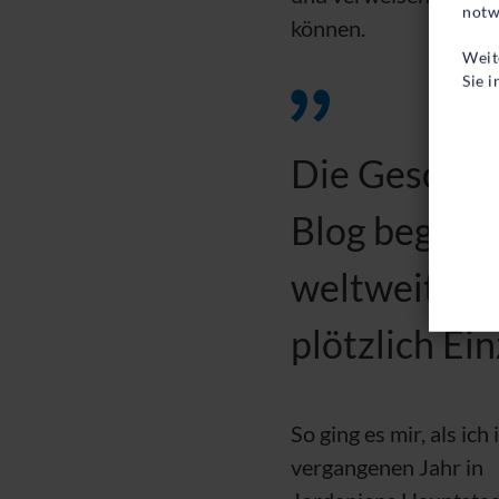
notw
können.
Weit
Sie 
Die Geschic
Blog begegne
weltweit 70,
plötzlich Ei
So ging es mir, als ich
vergangenen Jahr in