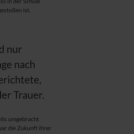
ss in der Schule
estoßen ist.
d nur
age nach
erichtete,
er Trauer.
eits umgebracht
war die Zukunft ihrer