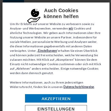
JETZT SPENDEN
Consent-Einstellungen
Auch Cookies
können helfen
Um Ihr Erlebnis auf unserer Website zu verbessern sowie zu
Analyse- und Werbezwecken, verwenden
wir
Cookies und
ähnliche Technologien. Wir geben auch Informationen über Ihre
Nutzung unserer Website an unsere Partner, insbesondere für
soziale Medien, personalisierte Werbung und Analysen weiter,
die diese Informationen gegebenenfalls mit anderen Daten
BLOG
verknüpfen. Unter „
Einstellungen
“erhalten Sie einen Überblick
und können jederzeit frei entscheiden, welche Verwendung Sie
IST ES FALSCH, ZU SEIN
zulassen möchten. Mit Klick auf „Akzeptieren“ können Sie dem
Einsatz nicht notwendiger Cookies zustimmen oder sich mit Klick
auf „Ablehnen“ anders entscheiden. Einige notwendige Cookies
WER ICH BIN?
werden dann dennoch genutzt.
Weitere Informationen, auch zu Ihrem jederzeitigen
Widerrufsrecht, finden Sie in unseren
Datenschutzhinweise
.
AKZEPTIEREN
Sie wurden geschlagen, gefoltert, bedroht -
nur weil sie liebten, wen sie liebten, oder
EINSTELLUNGEN