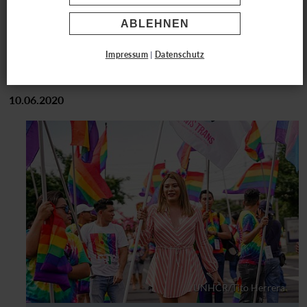
weil sie nicht verbergen wollten, wer sie
ABLEHNEN
wirklich sind.
Impressum
|
Datenschutz
10.06.2020
UNHCR/Tito Herrera