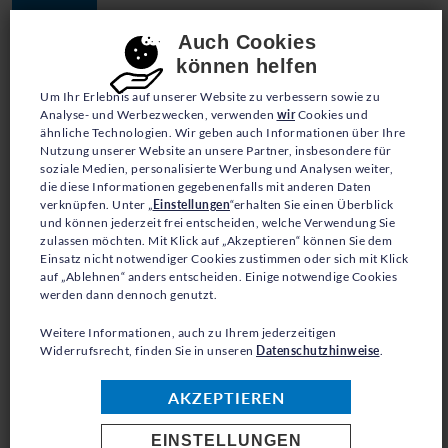
JETZT SPENDEN
Consent-Einstellungen
Auch Cookies
können helfen
Um Ihr Erlebnis auf unserer Website zu verbessern sowie zu
Analyse- und Werbezwecken, verwenden
wir
Cookies und
ähnliche Technologien. Wir geben auch Informationen über Ihre
Nutzung unserer Website an unsere Partner, insbesondere für
soziale Medien, personalisierte Werbung und Analysen weiter,
die diese Informationen gegebenenfalls mit anderen Daten
BLOG
verknüpfen. Unter „
Einstellungen
“erhalten Sie einen Überblick
und können jederzeit frei entscheiden, welche Verwendung Sie
zulassen möchten. Mit Klick auf „Akzeptieren“ können Sie dem
„JETZT HABEN WIR
Einsatz nicht notwendiger Cookies zustimmen oder sich mit Klick
auf „Ablehnen“ anders entscheiden. Einige notwendige Cookies
RAUM ZUM SPRECHEN.
werden dann dennoch genutzt.
ABER WIR HABEN
Weitere Informationen, auch zu Ihrem jederzeitigen
Widerrufsrecht, finden Sie in unseren
Datenschutzhinweise
.
NOCH EINEN LANGEN
AKZEPTIEREN
WEG VOR UNS.“
EINSTELLUNGEN