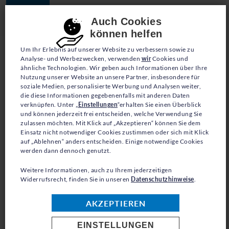
JETZT SPENDEN
Consent-Einstellungen
Auch Cookies
können helfen
Um Ihr Erlebnis auf unserer Website zu verbessern sowie zu
Analyse- und Werbezwecken, verwenden
wir
Cookies und
ähnliche Technologien. Wir geben auch Informationen über Ihre
Nutzung unserer Website an unsere Partner, insbesondere für
soziale Medien, personalisierte Werbung und Analysen weiter,
die diese Informationen gegebenenfalls mit anderen Daten
BLOG
verknüpfen. Unter „
Einstellungen
“erhalten Sie einen Überblick
und können jederzeit frei entscheiden, welche Verwendung Sie
VERGESSEN WIR NICHT
zulassen möchten. Mit Klick auf „Akzeptieren“ können Sie dem
Einsatz nicht notwendiger Cookies zustimmen oder sich mit Klick
auf „Ablehnen“ anders entscheiden. Einige notwendige Cookies
DIE NOT DER
werden dann dennoch genutzt.
FLÜCHTLINGE
Weitere Informationen, auch zu Ihrem jederzeitigen
Widerrufsrecht, finden Sie in unseren
Datenschutzhinweise
.
AUSSERHALB EUROPAS!
AKZEPTIEREN
EINSTELLUNGEN