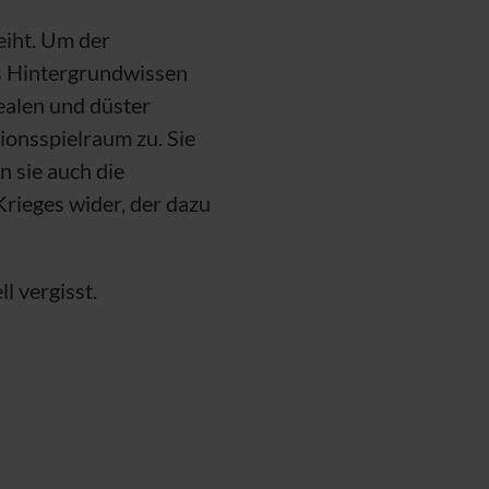
eiht. Um der
es Hintergrundwissen
realen und düster
ionsspielraum zu. Sie
n sie auch die
rieges wider, der dazu
l vergisst.