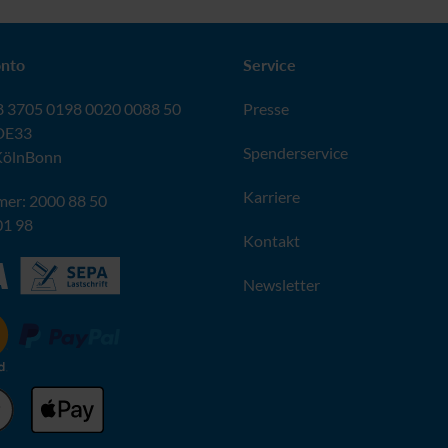
nto
Service
 3705 0198 0020 0088 50
Presse
DE33
Spenderservice
KölnBonn
Karriere
er: 2000 88 50
01 98
Kontakt
Newsletter