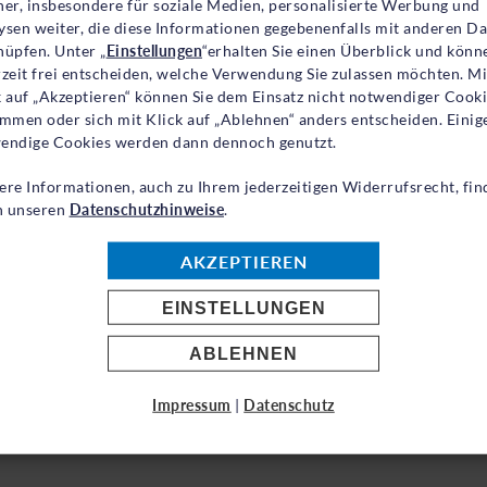
ner, insbesondere für soziale Medien, personalisierte Werbung und
ehende Stationen der Fahrt, folgen die Gedanken un
ysen weiter, die diese Informationen gegebenenfalls mit anderen D
otesk aufeinander. Wären nicht der ernste Hintergru
nüpfen. Unter „
Einstellungen
“erhalten Sie einen Überblick und könn
rzeit frei entscheiden, welche Verwendung Sie zulassen möchten. Mi
häre, könnte man die Irrfahrt der Familie komisch f
k auf „Akzeptieren“ können Sie dem Einsatz nicht notwendiger Cook
ie Gefahren des Krieges: Sprengfallen, bewaffnete 
immen oder sich mit Klick auf „Ablehnen“ anders entscheiden. Einig
endige Cookies werden dann dennoch genutzt.
hen.
ere Informationen, auch zu Ihrem jederzeitigen Widerrufsrecht, fin
en sind durchbrochen von unwirklichen Erlebnissen,
in unseren
Datenschutzhinweise
.
erschrotteter Fernseher einschlägt und die Bildschir
AKZEPTIEREN
t das Mädchen schließlich auch einem Schriftsteller
EINSTELLUNGEN
ei verschlossenen Briefumschlägen übergibt, da nie
berleben wird.
ABLEHNEN
Impressum
|
Datenschutz
ser ab 14 Jahren.