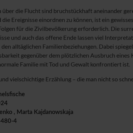
über die Flucht sind bruchstückhaft aneinander ger
 die Ereignisse einordnen zu können, ist ein gewiss
olgen für die Zivilbevölkerung erforderlich. Die sur
sse und auch das offene Ende lassen viel Interpretat
 den alltäglichen Familienbeziehungen. Dabei spiegel
arkeit gegenüber dem plötzlichen Ausbruch eines K
normale Familie mit Tod und Gewalt konfrontiert ist.
nd vielschichtige Erzählung – die man nicht so schnel
melsfische
024
benko , Marta Kajdanowskaja
4480-4