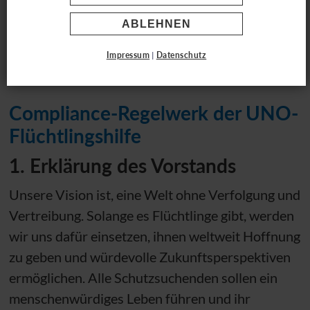
Compliance-Regelwerk
ABLEHNEN
Impressum
|
Datenschutz
Compliance-Regelwerk der
UNO
-
Flüchtlingshilfe
1. Erklärung des Vorstands
Unsere Vision ist, eine Welt ohne Verfolgung und
Vertreibung. Solange es Flüchtlinge gibt, werden
wir uns dafür einsetzen, ihnen weltweit Hoffnung
zu geben und würdevolle Zukunftsperspektiven
ermöglichen. Alle Schutzsuchenden sollen ein
menschenwürdiges Leben führen und ihr