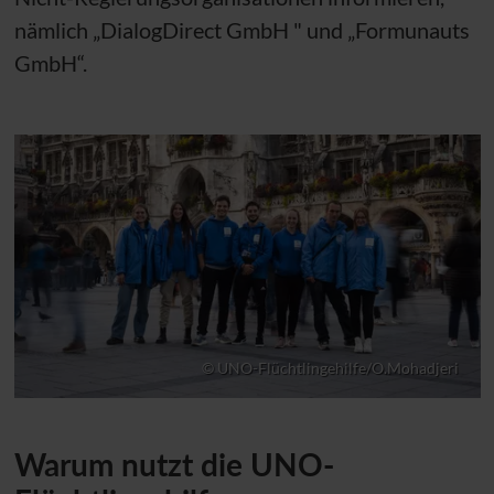
nämlich „DialogDirect GmbH " und „Formunauts
GmbH“.
© UNO-Flüchtlingehilfe/O.Mohadjeri
Warum nutzt die
UNO
-