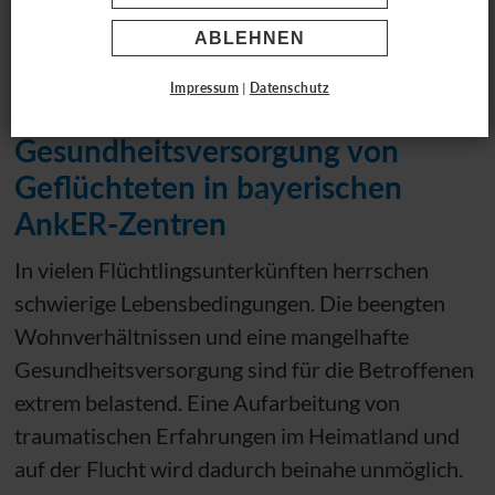
reach.out
ABLEHNEN
Impressum
|
Datenschutz
Verbesserung der
Gesundheitsversorgung von
Geflüchteten in bayerischen
AnkER-Zentren
In vielen Flüchtlingsunterkünften herrschen
schwierige Lebensbedingungen. Die beengten
Wohnverhältnissen und eine mangelhafte
Gesundheitsversorgung sind für die Betroffenen
extrem belastend. Eine Aufarbeitung von
traumatischen Erfahrungen im Heimatland und
auf der Flucht wird dadurch beinahe unmöglich.