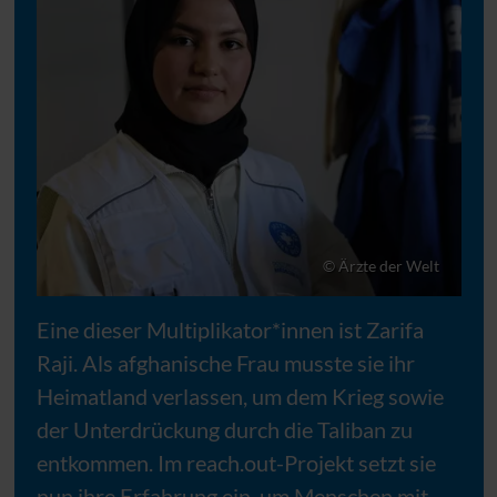
© Ärzte der Welt
Eine dieser Multiplikator*innen ist Zarifa
Raji. Als afghanische Frau musste sie ihr
Heimatland verlassen, um dem Krieg sowie
der Unterdrückung durch die Taliban zu
entkommen. Im reach.out-Projekt setzt sie
nun ihre Erfahrung ein, um Menschen mit