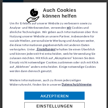
JETZT SPENDEN
Consent-Einstellungen
Auch Cookies
können helfen
Um Ihr Erlebnis auf unserer Website zu verbessern sowie zu
Analyse- und Werbezwecken, verwenden
wir
Cookies und
ähnliche Technologien. Wir geben auch Informationen über Ihre
Nutzung unserer Website an unsere Partner, insbesondere für
soziale Medien, personalisierte Werbung und Analysen weiter,
die diese Informationen gegebenenfalls mit anderen Daten
BLOG
verknüpfen. Unter „
Einstellungen
“erhalten Sie einen Überblick
und können jederzeit frei entscheiden, welche Verwendung Sie
zulassen möchten. Mit Klick auf „Akzeptieren“ können Sie dem
LEBEN IM
Einsatz nicht notwendiger Cookies zustimmen oder sich mit Klick
auf „Ablehnen“ anders entscheiden. Einige notwendige Cookies
AUSNAHMEZUSTAND:
werden dann dennoch genutzt.
VERTRIEBENE FAMILIEN
Weitere Informationen, auch zu Ihrem jederzeitigen
Widerrufsrecht, finden Sie in unseren
Datenschutzhinweise
.
IM LIBANON FINDEN
AKZEPTIEREN
KEINE RUHE
EINSTELLUNGEN