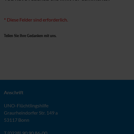
*
Diese Felder sind erforderlich.
Teilen Sie Ihre Gedanken mit uns.
Anschrift
UNO
-Flüchtlingshilfe
Graurheindorfer Str. 149 a
53117 Bonn
T (0228) 90 90 86-00