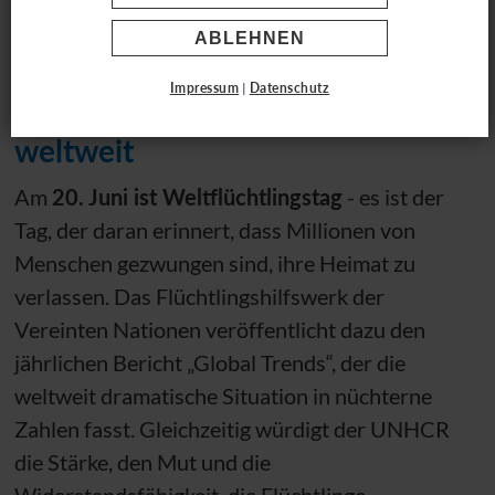
Weltflüchtlingstag
ABLEHNEN
Impressum
|
Datenschutz
Für Solidarität mit Geflüchteten
weltweit
Am
20. Juni ist Weltflüchtlingstag
- es ist der
Tag, der daran erinnert, dass Millionen von
Menschen gezwungen sind, ihre Heimat zu
verlassen. Das Flüchtlingshilfswerk der
Vereinten Nationen veröffentlicht dazu den
jährlichen Bericht „Global Trends“, der die
weltweit dramatische Situation in nüchterne
Zahlen fasst. Gleichzeitig würdigt der
UNHCR
die Stärke, den Mut und die
Widerstandsfähigkeit, die Flüchtlinge,