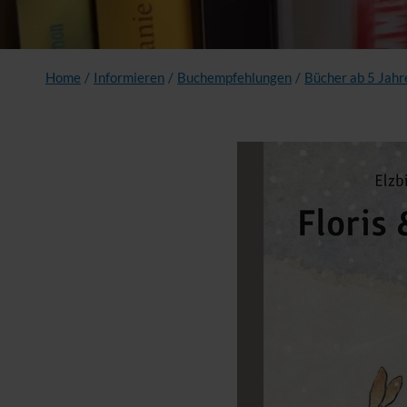
Home
/
Informieren
/
Buchempfehlungen
/
Bücher ab 5 Jahr