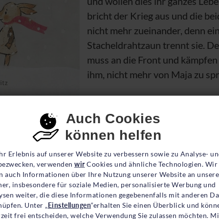
und wollen dies ihr ganzes Lebe
bricht der Krieg aus und die b
nicht mehr zueinander, denn ei
Stacheldrahtzaun trennt sie. De
muss an die Front und kämpfen 
ihm, nicht mehr von Maja zu sp
Der Krieg bedeutet Verbote, L
ichtlichen Grund getrennt werden. Floris versteht die
nsent-Einstellungen
Auch Cookies
verändert hat. Der Krieg sei unberechenbar, sagt die
können helfen
hr Erlebnis auf unserer Website zu verbessern sowie zu Analyse- u
ezwecken, verwenden
wir
Cookies und ähnliche Technologien. Wir
am, ist der Krieg plötzlich wieder vorbei. Doch er is
n auch Informationen über Ihre Nutzung unserer Website an unsere
gezeichnet, draußen sieht Floris noch immer den Stach
ner, insbesondere für soziale Medien, personalisierte Werbung und
ysen weiter, die diese Informationen gegebenenfalls mit anderen D
t. Die Autorin, die in Frankreich durch über 40 Kind
nüpfen. Unter „
Einstellungen
“erhalten Sie einen Überblick und könn
 deutsch besetzten Elsass aufwuchs, führt aus, dass 
rzeit frei entscheiden, welche Verwendung Sie zulassen möchten. Mi