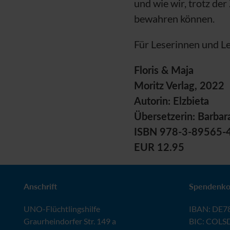
und wie wir, trotz de
bewahren können.
Für Leserinnen und Le
Floris & Maja
Moritz Verlag, 2022
Autorin: Elzbieta
Übersetzerin: Barbar
ISBN 978-3-89565-
EUR 12.95
Anschrift
Spendenko
UNO
-Flüchtlingshilfe
IBAN
:
DE78
Graurheindorfer Str. 149 a
BIC
: COLS