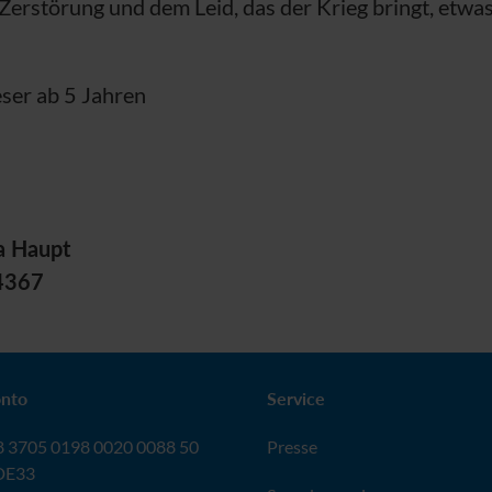
r Zerstörung und dem Leid, das der Krieg bringt, etwa
ser ab 5 Jahren
a Haupt
4367
nto
Service
 3705 0198 0020 0088 50
Presse
DE33