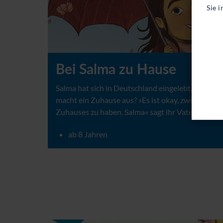
Sie 
Bei Salma zu Hause
Salma hat sich in Deutschland eingelebt. Was
macht ein Zuhause aus? »Es ist okay, zwei
Zuhauses zu haben, Salma« sagt ihr Vater.
ab 8 Jahren
Bei Salma zu Hause