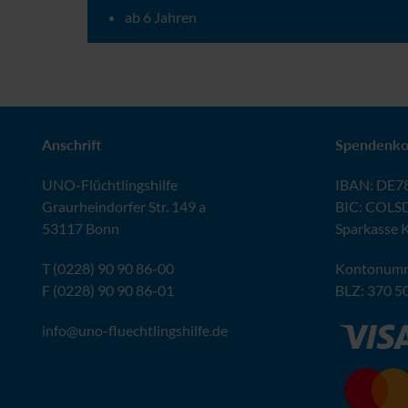
ab 6 Jahren
Warum müssen Menschen flüchten?
Anschrift
Spendenko
UNO
-Flüchtlingshilfe
IBAN
:
DE78
Graurheindorfer Str. 149 a
BIC
: COLS
53117 Bonn
Sparkasse 
T (0228) 90 90 86-00
Kontonumm
F (0228) 90 90 86-01
BLZ
: 370 5
info@
uno-fluechtlingshilfe.de