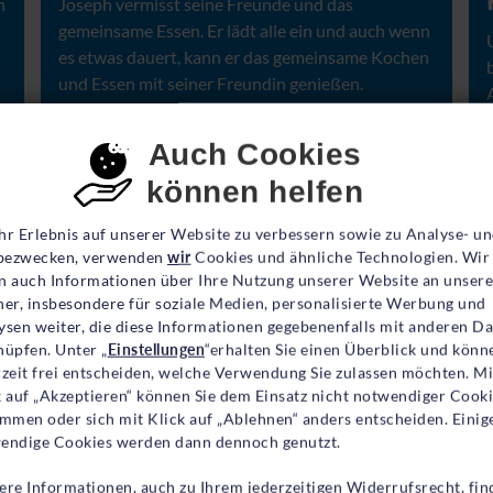
n
Joseph vermisst seine Freunde und das
gemeinsame Essen. Er lädt alle ein und auch wenn
es etwas dauert, kann er das gemeinsame Kochen
und Essen mit seiner Freundin genießen.
ab 4 Jahren
nsent-Einstellungen
Auch Cookies
können helfen
Ein Fest für Joseph
Am
hr Erlebnis auf unserer Website zu verbessern sowie zu Analyse- u
ezwecken, verwenden
wir
Cookies und ähnliche Technologien. Wir
n auch Informationen über Ihre Nutzung unserer Website an unsere
er für Grundschüler*innen (6 - 10 J
ner, insbesondere für soziale Medien, personalisierte Werbung und
ysen weiter, die diese Informationen gegebenenfalls mit anderen D
nüpfen. Unter „
Einstellungen
“erhalten Sie einen Überblick und könn
rzeit frei entscheiden, welche Verwendung Sie zulassen möchten. Mi
k auf „Akzeptieren“ können Sie dem Einsatz nicht notwendiger Cook
immen oder sich mit Klick auf „Ablehnen“ anders entscheiden. Einig
endige Cookies werden dann dennoch genutzt.
ere Informationen, auch zu Ihrem jederzeitigen Widerrufsrecht, fin