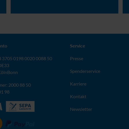
Wann ist endlich Frieden?
Wa
nto
Service
 3705 0198 0020 0088 50
Presse
DE33
Spenderservice
KölnBonn
Karriere
er: 2000 88 50
01 98
Kontakt
Newsletter