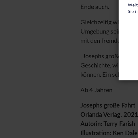
Weit
Ende auch.
Sie 
Gleichzeitig wird in 
Umgebung sein kann. 
mit den fremden Men
„Josephs große Fahrt“
Geschichte, wie Hind
können. Ein schönes, 
Ab 4 Jahren
Josephs große Fahrt
Orlanda Verlag, 202
Autorin: Terry Farish
Illustration: Ken Dal