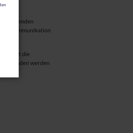
den
 einer fremden
st die Kommunikation
rn zeigt die
t überwunden werden