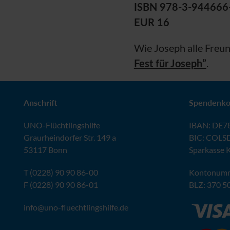
ISBN 978-3-944666
EUR 16
Wie Joseph alle Freu
Fest für Joseph”
.
Anschrift
Spendenko
UNO
-Flüchtlingshilfe
IBAN
:
DE78
Graurheindorfer Str. 149 a
BIC
: COLS
53117 Bonn
Sparkasse 
T (0228) 90 90 86-00
Kontonumm
F (0228) 90 90 86-01
BLZ
: 370 5
info@
uno-fluechtlingshilfe.de