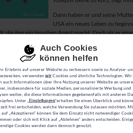
Dann haben er und seine Mutter
USA
ein neues Leben zu beginn
lt, die ihm ein bisschen Angst macht. Doch als er ein
 Hauswand stehen sieht, erwacht sein Traum vom Rad
nsent-Einstellungen
Auch Cookies
ad gehört einem Mädchen, das auch in Josephs neue Sc
können helfen
ndschaft, die Joseph den Start im fremden Land enorm
hr Erlebnis auf unserer Website zu verbessern sowie zu Analyse- u
ezwecken, verwenden
wir
Cookies und ähnliche Technologien. Wir
groben Strichen gemalte Bilder begleiten die lustig er
n auch Informationen über Ihre Nutzung unserer Website an unsere
ner, insbesondere für soziale Medien, personalisierte Werbung und
n Traum, bis er am Ende nicht nur Rad fahren kann, s
ysen weiter, die diese Informationen gegebenenfalls mit anderen D
t.
nüpfen. Unter „
Einstellungen
“erhalten Sie einen Überblick und könn
rzeit frei entscheiden, welche Verwendung Sie zulassen möchten. Mi
k auf „Akzeptieren“ können Sie dem Einsatz nicht notwendiger Cook
immen oder sich mit Klick auf „Ablehnen“ anders entscheiden. Einig
 erzählt davon, wie wichtig es ist, Träume zu haben u
endige Cookies werden dann dennoch genutzt.
s größter Wunsch ist es, einmal Fahrrad zu fahren. U