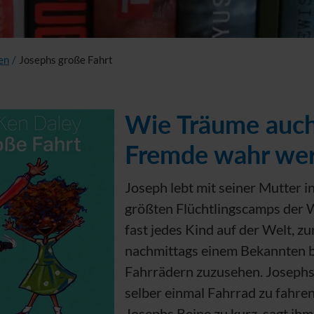
en
/
Josephs große Fahrt
Wie Träume auch
Fremde wahr we
Joseph lebt mit seiner Mutter 
größten Flüchtlingscamps der We
fast jedes Kind auf der Welt, zu
nachmittags einem Bekannten 
Fahrrädern zuzusehen. Josephs
selber einmal Fahrrad zu fahre
Josephs Beine zu kurz, sagt ihm