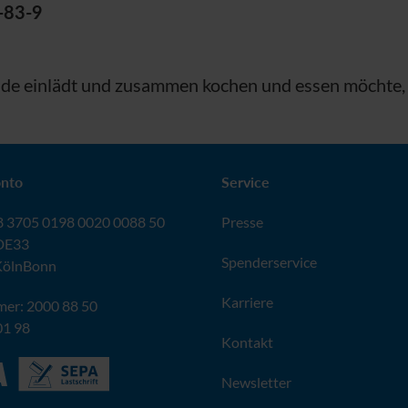
-83-9
nde einlädt und zusammen kochen und essen möchte,
nto
Service
 3705 0198 0020 0088 50
Presse
DE33
Spenderservice
KölnBonn
Karriere
er: 2000 88 50
01 98
Kontakt
Newsletter