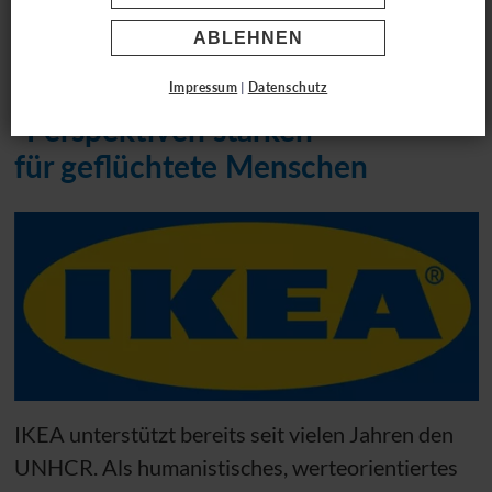
IKEA
ABLEHNEN
Impressum
|
Datenschutz
"Perspektiven stärken"
für geflüchtete Menschen
IKEA unterstützt bereits seit vielen Jahren den
UNHCR
. Als humanistisches, werteorientiertes