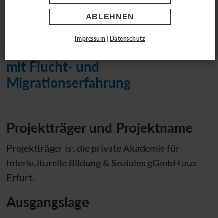
ALINA.3
ABLEHNEN
Impressum
|
Datenschutz
Berufliche Integration von Frauen
mit Flucht- und
Migrationserfahrung
Projektträger und Projektname
Projektträger ist die private Akademie für
Interkulturelle Bildung & Soziales gGmbH aus
Erfurt.
Ausgangslage