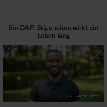
Ein DAFI-Stipendium wirkt ein
Leben lang
Mohammed Ibrahim ist DAFI-Stipendiat und studiert
R
© UNHCR/Charity Nzomo