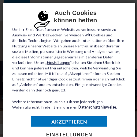
JETZT SPENDEN
Consent-Einstellungen
Auch Cookies
können helfen
Um Ihr Erlebnis auf unserer Website zu verbessern sowie zu
Analyse- und Werbezwecken, verwenden
wir
Cookies und
ähnliche Technologien. Wir geben auch Informationen über Ihre
Nutzung unserer Website an unsere Partner, insbesondere für
soziale Medien, personalisierte Werbung und Analysen weiter,
die diese Informationen gegebenenfalls mit anderen Daten
verknüpfen. Unter „
Einstellungen
“erhalten Sie einen Überblick
und können jederzeit frei entscheiden, welche Verwendung Sie
zulassen möchten. Mit Klick auf „Akzeptieren“ können Sie dem
Hochschulbildung für Flüchtlinge
Einsatz nicht notwendiger Cookies zustimmen oder sich mit Klick
auf „Ablehnen“ anders entscheiden. Einige notwendige Cookies
werden dann dennoch genutzt.
Weitere Informationen, auch zu Ihrem jederzeitigen
Widerrufsrecht, finden Sie in unseren
Datenschutzhinweise
.
AKZEPTIEREN
© UNHCR/Shawkat Alharfoush
EINSTELLUNGEN