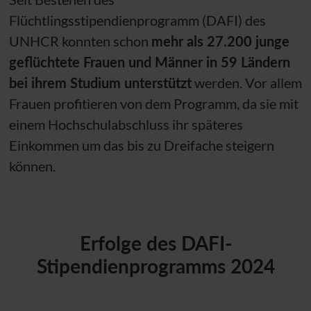
Flüchtlingsstipendienprogramm (DAFI) des
UNHCR
konnten schon
mehr als 27.200 junge
geflüchtete Frauen und Männer in 59 Ländern
bei ihrem Studium unterstützt
werden. Vor allem
Frauen profitieren von dem Programm, da sie mit
einem Hochschulabschluss ihr späteres
Einkommen um das bis zu Dreifache steigern
können.
Erfolge des DAFI-
Stipendienprogramms 2024
Anzahl neu gestarteter DAFI-Stipendiat*innen in 
A