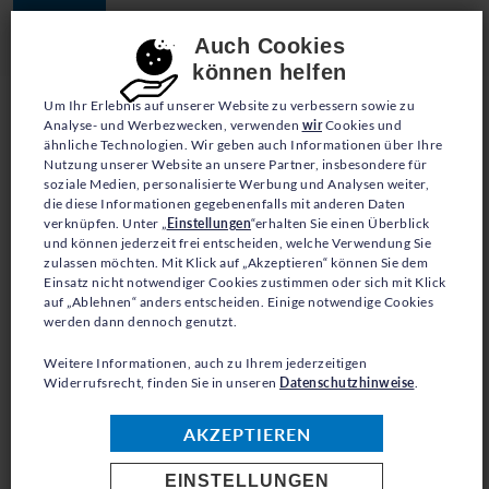
JETZT SPENDEN
Consent-Einstellungen
Auch Cookies
können helfen
Um Ihr Erlebnis auf unserer Website zu verbessern sowie zu
Analyse- und Werbezwecken, verwenden
wir
Cookies und
ähnliche Technologien. Wir geben auch Informationen über Ihre
Nutzung unserer Website an unsere Partner, insbesondere für
soziale Medien, personalisierte Werbung und Analysen weiter,
die diese Informationen gegebenenfalls mit anderen Daten
PRESSE
verknüpfen. Unter „
Einstellungen
“erhalten Sie einen Überblick
und können jederzeit frei entscheiden, welche Verwendung Sie
zulassen möchten. Mit Klick auf „Akzeptieren“ können Sie dem
25. JULI: WELTTAG
Einsatz nicht notwendiger Cookies zustimmen oder sich mit Klick
auf „Ablehnen“ anders entscheiden. Einige notwendige Cookies
GEGEN DAS ERTRINKEN
werden dann dennoch genutzt.
Weitere Informationen, auch zu Ihrem jederzeitigen
Widerrufsrecht, finden Sie in unseren
Datenschutzhinweise
.
AKZEPTIEREN
Tödliche Fluchtrouten: Seenotrettung eine
humanitäre Pflicht
EINSTELLUNGEN