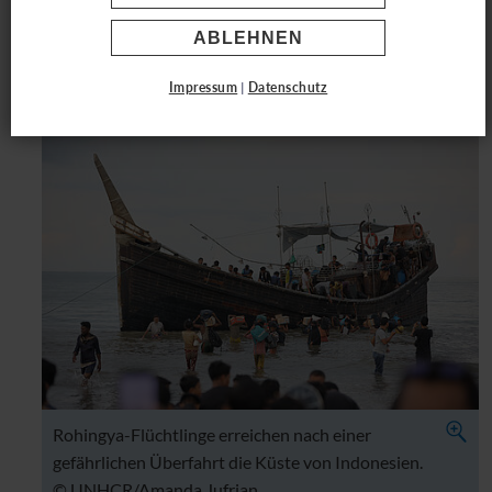
ABLEHNEN
24.07.2024
Impressum
|
Datenschutz
Rohingya-Flüchtlinge erreichen nach einer
gefährlichen Überfahrt die Küste von Indonesien.
©
UNHCR
/Amanda Jufrian