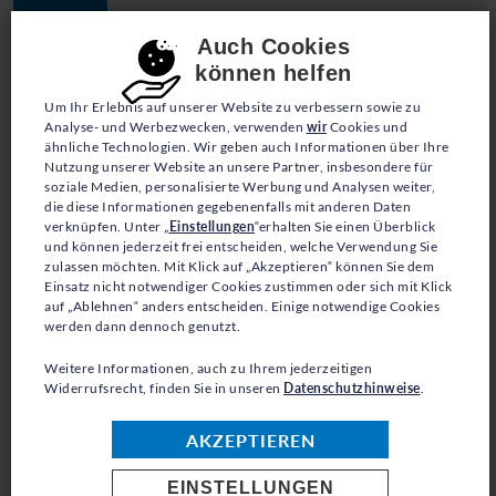
JETZT SPENDEN
Consent-Einstellungen
Auch Cookies
können helfen
Um Ihr Erlebnis auf unserer Website zu verbessern sowie zu
Analyse- und Werbezwecken, verwenden
wir
Cookies und
ähnliche Technologien. Wir geben auch Informationen über Ihre
Nutzung unserer Website an unsere Partner, insbesondere für
soziale Medien, personalisierte Werbung und Analysen weiter,
die diese Informationen gegebenenfalls mit anderen Daten
PRESSE
verknüpfen. Unter „
Einstellungen
“erhalten Sie einen Überblick
und können jederzeit frei entscheiden, welche Verwendung Sie
zulassen möchten. Mit Klick auf „Akzeptieren“ können Sie dem
BOSNIEN-
Einsatz nicht notwendiger Cookies zustimmen oder sich mit Klick
auf „Ablehnen“ anders entscheiden. Einige notwendige Cookies
HERZEGOWINA: 30
werden dann dennoch genutzt.
JAHRE NACH DEM
Weitere Informationen, auch zu Ihrem jederzeitigen
Widerrufsrecht, finden Sie in unseren
Datenschutzhinweise
.
KRIEG
AKZEPTIEREN
EINSTELLUNGEN