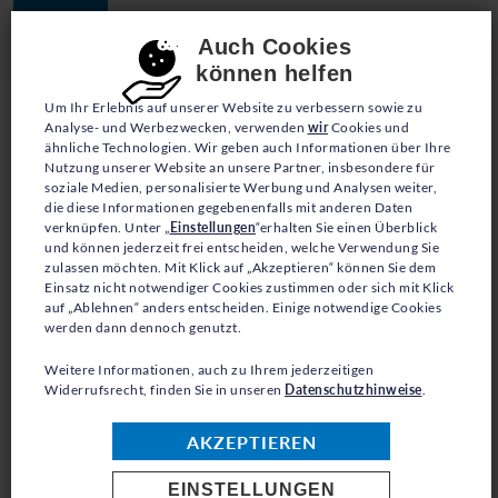
JETZT SPENDEN
Consent-Einstellungen
Auch Cookies
können helfen
Um Ihr Erlebnis auf unserer Website zu verbessern sowie zu
Analyse- und Werbezwecken, verwenden
wir
Cookies und
ähnliche Technologien. Wir geben auch Informationen über Ihre
Nutzung unserer Website an unsere Partner, insbesondere für
soziale Medien, personalisierte Werbung und Analysen weiter,
die diese Informationen gegebenenfalls mit anderen Daten
PRESSE
verknüpfen. Unter „
Einstellungen
“erhalten Sie einen Überblick
und können jederzeit frei entscheiden, welche Verwendung Sie
zulassen möchten. Mit Klick auf „Akzeptieren“ können Sie dem
KOLUMBIEN: 10
Einsatz nicht notwendiger Cookies zustimmen oder sich mit Klick
auf „Ablehnen“ anders entscheiden. Einige notwendige Cookies
MILLIONEN
werden dann dennoch genutzt.
FLÜCHTLINGE UND
Weitere Informationen, auch zu Ihrem jederzeitigen
Widerrufsrecht, finden Sie in unseren
Datenschutzhinweise
.
VERTRIEBENE
AKZEPTIEREN
EINSTELLUNGEN