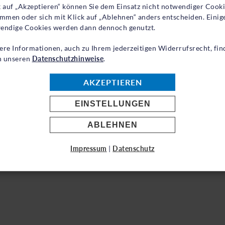
igen wirtschaftlichen und sozialen Bedingungen lebe
k auf „Akzeptieren“ können Sie dem Einsatz nicht notwendiger Cook
immen oder sich mit Klick auf „Ablehnen“ anders entscheiden. Einig
 begann, ist längst zu einem komplexen humanitären 
endige Cookies werden dann dennoch genutzt.
9 Millionen Venezolaner*innen außerhalb ihres Lande
ere Informationen, auch zu Ihrem jederzeitigen Widerrufsrecht, fin
in unseren
Datenschutzhinweise
.
ATIONEN
AKZEPTIEREN
O
-Flüchtlingshilfe
EINSTELLUNGEN
ABLEHNEN
47
ingshilfe.de
Impressum
|
Datenschutz