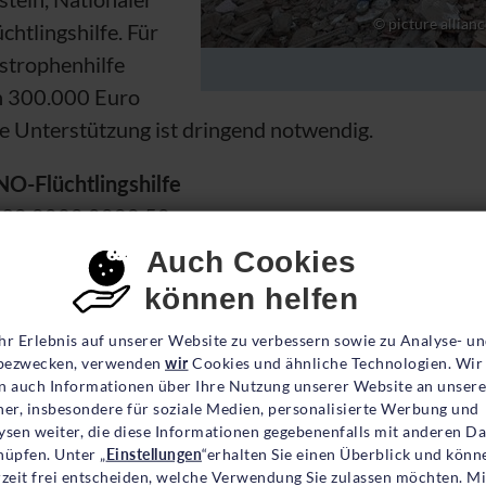
© picture allian
üchtlingshilfe. Für
strophenhilfe
on 300.000 Euro
e Unterstützung ist dringend notwendig.
NO
-Flüchtlingshilfe
198 0020 0088 50
nsent-Einstellungen
Auch Cookies
Venezuela
können helfen
lfswerk (
UNHCR
) ist vor Ort im Einsatz, um die am 
hr Erlebnis auf unserer Website zu verbessern sowie zu Analyse- u
ezwecken, verwenden
wir
Cookies und ähnliche Technologien. Wir
eren und zu schützen, und ist bereit, im Verlauf der
n auch Informationen über Ihre Nutzung unserer Website an unsere
gende Nothilfe und Schutzmaßnahmen auszuweiten. 
ner, insbesondere für soziale Medien, personalisierte Werbung und
ten Vertreibungskrisen weltweit. Millionen Venezol
ysen weiter, die diese Informationen gegebenenfalls mit anderen D
nüpfen. Unter „
Einstellungen
“erhalten Sie einen Überblick und könn
 den vergangenen Jahren ihre Heimat verlassen, wä
rzeit frei entscheiden, welche Verwendung Sie zulassen möchten. Mi