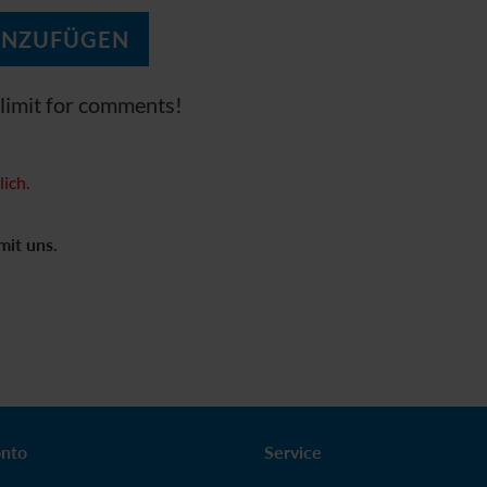
limit for comments!
lich.
mit uns.
nto
Service