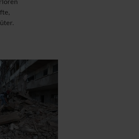
rloren
fte,
üter.