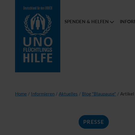
SPENDEN & HELFEN
INFOR
Home
/
Informieren
/
Aktuelles
/
Blog "Blaupause"
/
Artikel
PRESSE