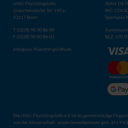
UNO
-Flüchtlingshilfe
IBAN
:
DE78
Graurheindorfer Str. 149 a
BIC
: COLS
53117 Bonn
Sparkasse 
T (0228) 90 90 86-00
Kontonumm
F (0228) 90 90 86-01
BLZ
: 370 5
info@
uno-fluechtlingshilfe.de
Die
UNO
-Flüchtlingshilfe
e.V.
ist als gemeinnützige Organi
von der Körperschaft- sowie Gewerbesteuer gem. §5 I 9 KS