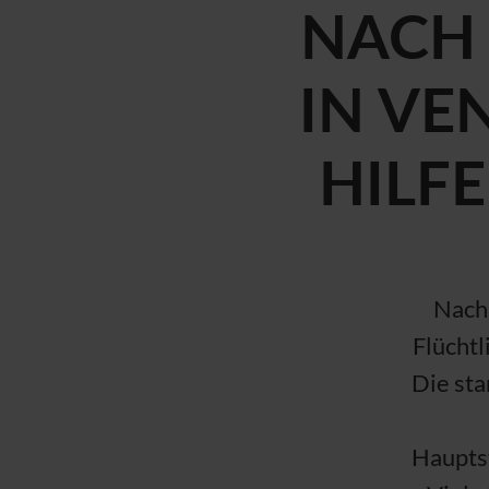
NACH
IN VE
HILF
Nach
Flüchtl
Die sta
Haupts