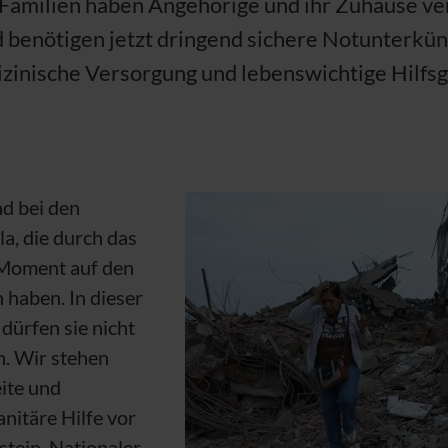
 Familien haben Angehörige und ihr Zuhause ve
 benötigen jetzt dringend sichere Notunterkün
zinische Versorgung und lebenswichtige Hilfsg
d bei den
a, die durch das
Moment auf den
 haben. In dieser
dürfen sie nicht
n. Wir stehen
eite und
nitäre Hilfe vor
stein, Nationaler