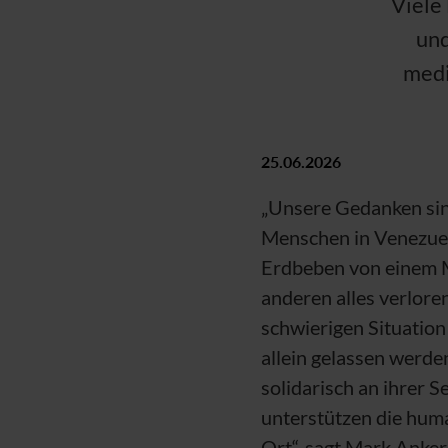
Viele
und
medi
25.06.2026
„Unsere Gedanken sin
Menschen in Venezuel
Erdbeben von einem 
anderen alles verloren
schwierigen Situation 
allein gelassen werde
solidarisch an ihrer S
unterstützen die huma
Ort“, sagt Mark Anker