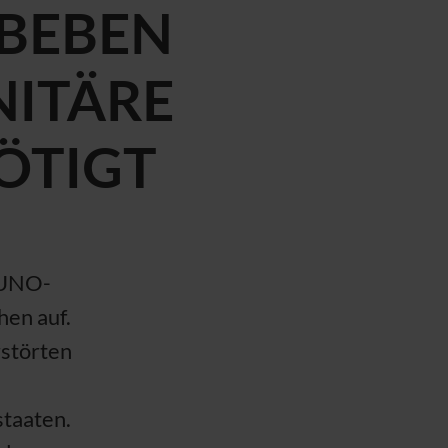
BEBEN
NITÄRE
ÖTIGT
UNO
-
hen auf.
rstörten
taaten.