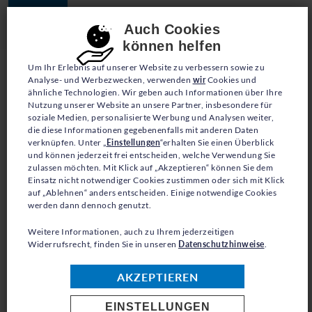
JETZT SPENDEN
Consent-Einstellungen
Auch Cookies
können helfen
Um Ihr Erlebnis auf unserer Website zu verbessern sowie zu
Analyse- und Werbezwecken, verwenden
wir
Cookies und
ähnliche Technologien. Wir geben auch Informationen über Ihre
Nutzung unserer Website an unsere Partner, insbesondere für
soziale Medien, personalisierte Werbung und Analysen weiter,
die diese Informationen gegebenenfalls mit anderen Daten
PRESSE
verknüpfen. Unter „
Einstellungen
“erhalten Sie einen Überblick
und können jederzeit frei entscheiden, welche Verwendung Sie
zulassen möchten. Mit Klick auf „Akzeptieren“ können Sie dem
LIBANON |
Einsatz nicht notwendiger Cookies zustimmen oder sich mit Klick
auf „Ablehnen“ anders entscheiden. Einige notwendige Cookies
NOTHILFEAUFRUF DER
werden dann dennoch genutzt.
UNO
-
Weitere Informationen, auch zu Ihrem jederzeitigen
Widerrufsrecht, finden Sie in unseren
Datenschutzhinweise
.
FLÜCHTLINGSHILFE : 1,2
AKZEPTIEREN
MILLIONEN MENSCHEN
EINSTELLUNGEN