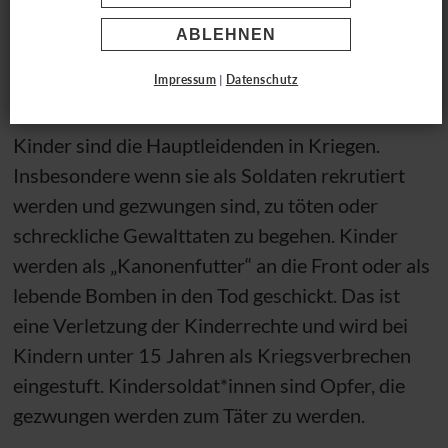
Kindersoldaten
ABLEHNEN
Impressum
|
Datenschutz
Sowohl Opfer als auch Täter
Kinder sind die Hauptleidenden in Kriegen.
Insbesondere wenn sie als Soldaten rekrutiert
werden und gezwungen sind, zu töten oder
schreckliche Gewalttaten zu begehen. Kinder
werden als „Kanonenfutter“ an die Front oder als
lebende Bomben in den Tod geschickt. Das ist
eine Verletzung der Kinderrechte und wird bei
Kindern unter 15 Jahren als Kriegsverbrechen
eingestuft. Kindersoldat*innen sind Opfer, die
gezwungen werden zum Täter zu werden.