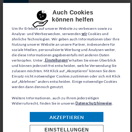
JETZT SPENDEN
Consent-Einstellungen
Auch Cookies
können helfen
Um Ihr Erlebnis auf unserer Website zu verbessern sowie zu
Analyse- und Werbezwecken, verwenden
wir
Cookies und
ähnliche Technologien. Wir geben auch Informationen über Ihre
Nutzung unserer Website an unsere Partner, insbesondere für
soziale Medien, personalisierte Werbung und Analysen weiter,
die diese Informationen gegebenenfalls mit anderen Daten
BLOG
verknüpfen. Unter „
Einstellungen
“erhalten Sie einen Überblick
und können jederzeit frei entscheiden, welche Verwendung Sie
WENN DAS GLÜCK DICH
zulassen möchten. Mit Klick auf „Akzeptieren“ können Sie dem
Einsatz nicht notwendiger Cookies zustimmen oder sich mit Klick
auf „Ablehnen“ anders entscheiden. Einige notwendige Cookies
DOCH NOCH FINDET
werden dann dennoch genutzt.
Weitere Informationen, auch zu Ihrem jederzeitigen
Widerrufsrecht, finden Sie in unseren
Datenschutzhinweise
.
AKZEPTIEREN
Françoise Chikunda Sabuni lebte als
Flüchtling in Uganda, als sie erfuhr, dass ihre
EINSTELLUNGEN