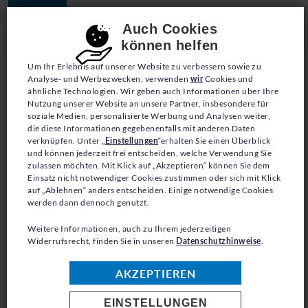
JETZT SPENDEN
Consent-Einstellungen
Auch Cookies
können helfen
Um Ihr Erlebnis auf unserer Website zu verbessern sowie zu
Analyse- und Werbezwecken, verwenden
wir
Cookies und
ähnliche Technologien. Wir geben auch Informationen über Ihre
Nutzung unserer Website an unsere Partner, insbesondere für
soziale Medien, personalisierte Werbung und Analysen weiter,
die diese Informationen gegebenenfalls mit anderen Daten
PRESSE
verknüpfen. Unter „
Einstellungen
“erhalten Sie einen Überblick
und können jederzeit frei entscheiden, welche Verwendung Sie
zulassen möchten. Mit Klick auf „Akzeptieren“ können Sie dem
UNO
-
Einsatz nicht notwendiger Cookies zustimmen oder sich mit Klick
auf „Ablehnen“ anders entscheiden. Einige notwendige Cookies
FLÜCHTLINGSHILFE
werden dann dennoch genutzt.
ZIEHT BILANZ ZUM
Weitere Informationen, auch zu Ihrem jederzeitigen
Widerrufsrecht, finden Sie in unseren
Datenschutzhinweise
.
JAHRESENDE
AKZEPTIEREN
EINSTELLUNGEN