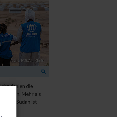
© UNHCR/Ala Kheir
ebt, fehlen die
ersorgen. Mehr als
tte im Sudan ist