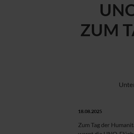
UN
ZUM T
Unter
18.08.2025
Zum Tag der Humanitä
warnt die
UNO
-Flücht