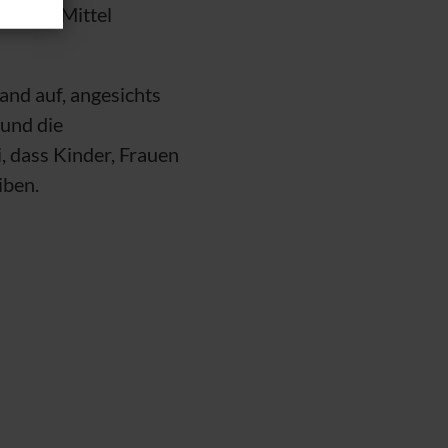
enzten Mittel
land auf, angesichts
 und die
, dass Kinder, Frauen
iben.