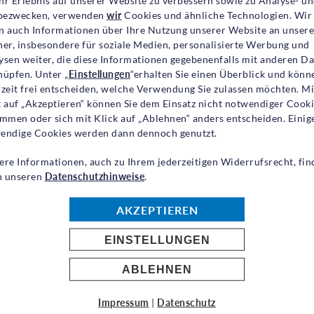
hr Erlebnis auf unserer Website zu verbessern sowie zu Analyse- u
ezwecken, verwenden
wir
Cookies und ähnliche Technologien. Wir
ner humanitären Zerreißprobe. Während die Not im S
n auch Informationen über Ihre Nutzung unserer Website an unsere
 die finanziellen Spielräume. Ohne zusätzliche Unt
ner, insbesondere für soziale Medien, personalisierte Werbung und
ysen weiter, die diese Informationen gegebenenfalls mit anderen D
fsprogramme gekürzt oder ganz eingestellt werden –
nüpfen. Unter „
Einstellungen
“erhalten Sie einen Überblick und könn
en Menschen,“
rzeit frei entscheiden, welche Verwendung Sie zulassen möchten. Mi
k auf „Akzeptieren“ können Sie dem Einsatz nicht notwendiger Cook
immen oder sich mit Klick auf „Ablehnen“ anders entscheiden. Einig
ationaler Direktor der
UNO
-Flüchtlingshilfe.
endige Cookies werden dann dennoch genutzt.
waffneten Konflikts im April 2023 sind über zwölf 
ere Informationen, auch zu Ihrem jederzeitigen Widerrufsrecht, fin
lb des Landes auf der Flucht. Der
UNHCR
benötigt 
in unseren
Datenschutzhinweise
.
smittelhilfe, Trinkwasser, medizinische Versorgung 
AKZEPTIEREN
h die internationale Unterstützung bleibt weit hin
rozent der Mittel für die Sudan-Operation wurden b
EINSTELLUNGEN
illionen US-Dollar stehen gerade mal 96 zur Verfüg
ABLEHNEN
 rund um die Uhr, um weiterhin lebensrettende Hilfe 
Leid ertragen mussten, etwas Erleichterung zu verscha
Impressum
|
Datenschutz