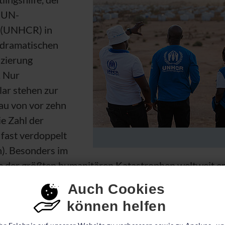
s
UN
-
(
UNHCR
) in
 dramatischen
nzierung
. Nur
lar stehen zur
au von vor zehn
ie Zahl der
fast verdoppelt
n). Besonders im
ne der größten humanitären Katastrophen weltweit erl
um Millionen Schutzsuchende mit dem Nötigsten zu v
nsent-Einstellungen
Auch Cookies
hen wurden durch die Gewalt entwurzelt – jede*r Dri
können helfen