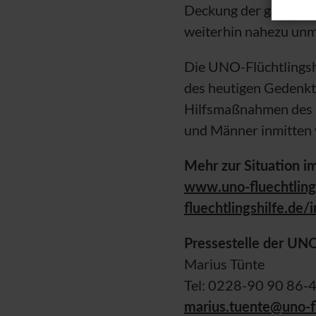
Deckung der grundlege
weiterhin nahezu unm
Die
UNO
-Flüchtlings
des heutigen Gedenkta
Hilfsmaßnahmen des
und Männer inmitten v
Mehr zur Situation i
www.uno-fluechtlings
fluechtlingshilfe.de
Pressestelle der
UN
Marius Tünte
Tel: 0228-90 90 86-
marius.tuente@uno-fl