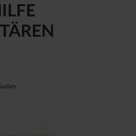
ILFE
ITÄREN
 Sudan