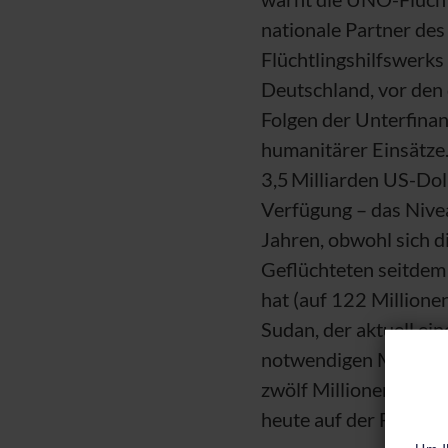
nationale Partner de
Flüchtlingshilfswerks 
Deutschland, vor den
Folgen der Unterfina
humanitärer Einsätze
3,5 Milliarden US-Dol
Verfügung – das Nive
Jahren, obwohl sich d
Geflüchteten seitdem 
hat (auf 122 Millione
Sudan, der aktuell ei
notwendigen Mittel, 
Co
zwölf Millionen Mensc
heute auf der Flucht.