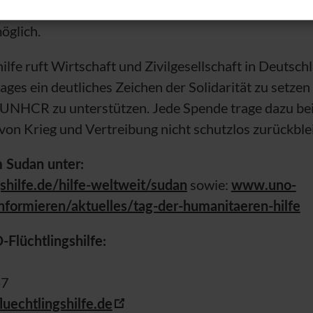
ndsten Bedürfnisse ist angesichts der äußerst begr
öglich.
hilfe ruft Wirtschaft und Zivilgesellschaft in Deutsch
ges ein deutliches Zeichen der Solidarität zu setzen
UNHCR
zu unterstützen. Jede Spende trage dazu bei
on Krieg und Vertreibung nicht schutzlos zurückble
m Sudan unter:
hilfe.de/hilfe-weltweit/sudan
sowie:
www.uno-
/informieren/aktuelles/tag-der-humanitaeren-hilfe
O
-Flüchtlingshilfe:
47
uechtlingshilfe.de