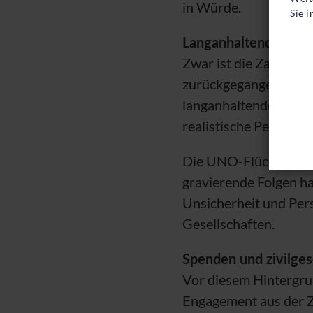
in Würde.
Sie 
Langanhaltende Krise
Zwar ist die Zahl der
zurückgegangen. Denn
langanhaltenden Vert
realistische Perspekti
Die
UNO
-Flüchtlings
gravierende Folgen h
Unsicherheit und Pers
Gesellschaften.
Spenden und zivilges
Vor diesem Hintergru
Engagement aus der Zi