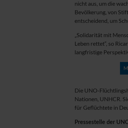
nicht aus, um die wa
Bevölkerung, von Sti
entscheidend, um Schu
„Solidarit
ät mit Mensc
Leben rettet“, so Rica
langfristige Perspekt
M
Die
UNO
-Flüchtlings
Nationen,
UNHCR
. S
für Geflüchtete in De
Pressestelle der
UN