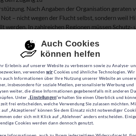
rstützung. Nach Angaben der Organisation geraten v
e Not
– nicht wegen der Flucht selbst, sondern weil 
ellt werden. In zahlreichen Regionen müssen Schutz- 
 bereits eingeschränkt werden, obwohl der Bedarf 
nsent-Einstellungen
Auch Cookies
und Schutz wurde nach dem Zweiten Weltkrieg gesch
können helfen
herheit zu bieten. Es ist heute noch genauso wichtig 
hr Erlebnis auf unserer Website zu verbessern sowie zu Analyse- u
tz in einer Krise bitter n
ötig haben“, so Ricarda Bran
ezwecken, verwenden
wir
Cookies und ähnliche Technologien. Wir
e
UNO
-Flüchtlingshilfe. Für Millionen Menschen welt
n auch Informationen über Ihre Nutzung unserer Website an unsere
ner, insbesondere für soziale Medien, personalisierte Werbung und
nd.
ysen weiter, die diese Informationen gegebenenfalls mit anderen D
nüpfen. Unter „
Einstellungen
“erhalten Sie einen Überblick und könn
Schutzsystems bildet die vor 75 Jahren verabschied
rzeit frei entscheiden, welche Verwendung Sie zulassen möchten. Mi
k auf „Akzeptieren“ können Sie dem Einsatz nicht notwendiger Cook
 Sie definiert verbindlich, dass Menschen, die vor Ve
immen oder sich mit Klick auf „Ablehnen“ anders entscheiden. Einig
aben. Asyl bedeutet dabei mehr als Schutz vor unmi
endige Cookies werden dann dennoch genutzt.
zu Bildung, Gesundheitsversorgung, Arbeit und die 
ere Informationen, auch zu Ihrem jederzeitigen Widerrufsrecht, fin