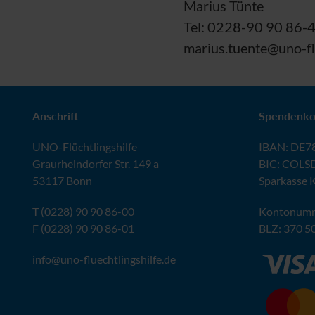
Marius Tünte
Tel: 0228-90 90 86-
marius.tuente@uno-flu
Anschrift
Spendenko
UNO
-Flüchtlingshilfe
IBAN
:
DE78
Graurheindorfer Str. 149 a
BIC
: COLS
53117 Bonn
Sparkasse 
T (0228) 90 90 86-00
Kontonumm
F (0228) 90 90 86-01
BLZ
: 370 5
info@
uno-fluechtlingshilfe.de