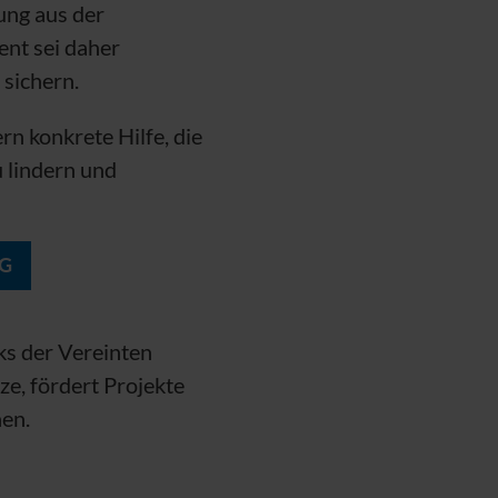
ung aus der
nt sei daher
 sichern.
rn konkrete Hilfe, die
u lindern und
NG
rks der Vereinten
ze, fördert Projekte
hen.