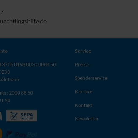
47
echtlingshilfe.de
nto
Service
 3705 0198 0020 0088 50
Presse
DE33
Spenderservice
KölnBonn
Karriere
er: 2000 88 50
01 98
Kontakt
Newsletter