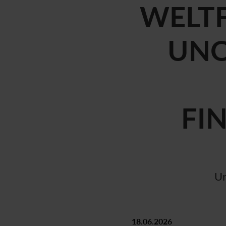
WELTF
UN
FI
Un
18.06.2026