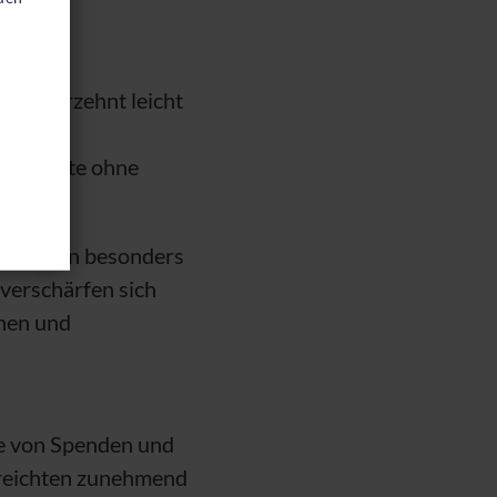
nem Jahrzehnt leicht
en in
Jahrzehnte ohne
r Situation besonders
verschärfen sich
nen und
lle von Spenden und
n reichten zunehmend