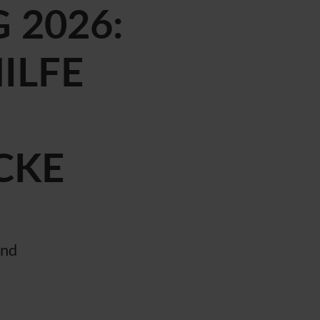
 2026:
ILFE
CKE
end