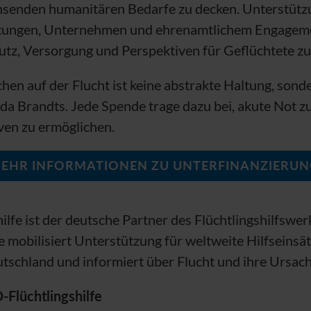
chsenden humanitären Bedarfe zu decken. Unterstütz
ftungen, Unternehmen und ehrenamtlichem Engageme
tz, Versorgung und Perspektiven für Geflüchtete zu
hen auf der Flucht ist keine abstrakte Haltung, sonde
rda Brandts. Jede Spende trage dazu bei, akute Not z
iven zu ermöglichen.
EHR INFORMATIONEN ZU UNTERFINANZIERU
hilfe ist der deutsche Partner des Flüchtlingshilfswe
ie mobilisiert Unterstützung für weltweite Hilfseinsät
utschland und informiert über Flucht und ihre Ursac
O
-Flüchtlingshilfe