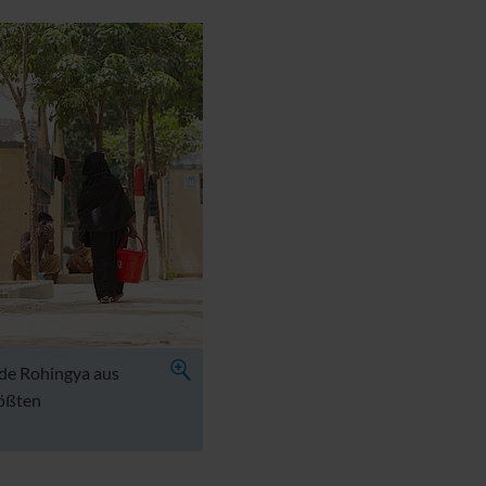
de Rohingya aus
rößten