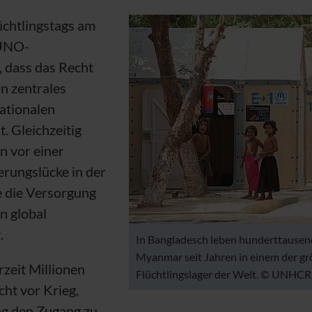
üchtlingstags am
UNO
-
, dass das Recht
in zentrales
ationalen
. Gleichzeitig
n vor einer
erungslücke in der
e die Versorgung
n global
.
In Bangladesch leben hunderttausen
Myanmar seit Jahren in einem der g
rzeit Millionen
Flüchtlingslager der Welt. ©
UNHCR
ht vor Krieg,
g den Zugang zu