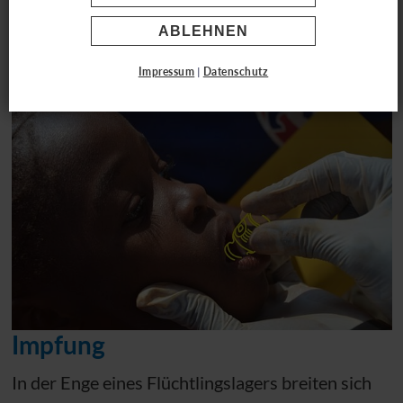
0,00
€
ABLEHNEN
Impressum
|
Datenschutz
Impfung
In der Enge eines Flüchtlingslagers breiten sich