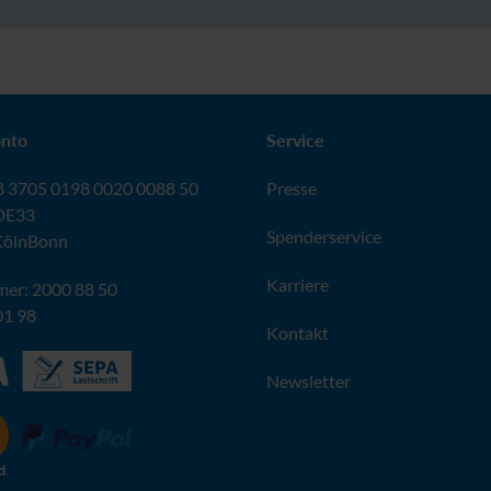
nto
Service
 3705 0198 0020 0088 50
Presse
DE33
Spenderservice
KölnBonn
Karriere
er: 2000 88 50
01 98
Kontakt
Newsletter