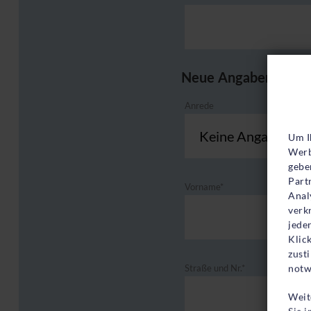
Neue Angaben
Co
Anrede
Um I
Werb
gebe
Part
Vorname*
Anal
verk
jede
Klic
zust
notw
Straße und Nr.*
Weit
Sie 