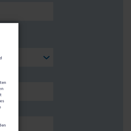
nd
aten
en
t
ies
e
den