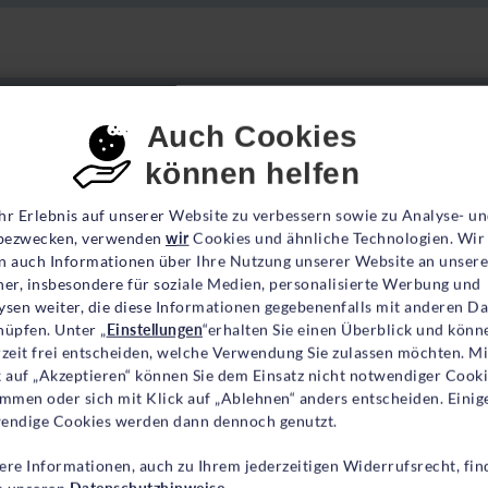
nsent-Einstellungen
Auch Cookies
können helfen
Akademischer Titel
hr Erlebnis auf unserer Website zu verbessern sowie zu Analyse- u
ezwecken, verwenden
wir
Cookies und ähnliche Technologien. Wir
n auch Informationen über Ihre Nutzung unserer Website an unsere
ner, insbesondere für soziale Medien, personalisierte Werbung und
Nachname*
ysen weiter, die diese Informationen gegebenenfalls mit anderen D
nüpfen. Unter „
Einstellungen
“erhalten Sie einen Überblick und könn
rzeit frei entscheiden, welche Verwendung Sie zulassen möchten. Mi
k auf „Akzeptieren“ können Sie dem Einsatz nicht notwendiger Cook
immen oder sich mit Klick auf „Ablehnen“ anders entscheiden. Einig
endige Cookies werden dann dennoch genutzt.
Postleitzahl*
ere Informationen, auch zu Ihrem jederzeitigen Widerrufsrecht, fin
in unseren
Datenschutzhinweise
.