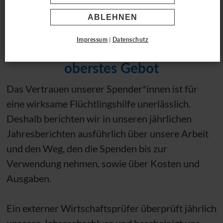
Transparenz & Kontrolle
ABLEHNEN
Impressum
|
Datenschutz
Transparenz ist unser
oberstes Gebot
Das Vertrauen unserer Spender*innen ist für
eine wirksame Flüchtlingshilfe unerlässlich.
Deshalb berichten wir in unseren jährlichen
Jahresberichten ausführlich über unsere Arbeit
und den Weg, den die Spenden bis zur
Verwendung nehmen, sowie über Kosten und
Ausgaben.
Ein externer Wirtschaftsprüfer überprüft jährlich
unseren Jahresabschluss und bescheinigt uns