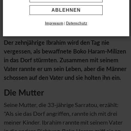
Ibrahim aus Nigeria
ABLEHNEN
Impressum
|
Datenschutz
Lebendig begraben und gerettet
Der zehnjährige Ibrahim wird den Tag nie
vergessen, als bewaffnete Boko Haram-Milizen
in das Dorf stürmten. Zusammen mit seinem
Vater rannte er um sein Leben, aber die Männer
schossen auf den Vater und sie holten ihn ein.
Die Mutter
Seine Mutter, die 33-jährige Sarratou, erzählt:
"Als sie das Dorf angriffen, rannte ich mit drei
meiner Kinder. Ibrahim rannte mit seinem Vater
in die andere Richtung. Boko Haram griff sie an,