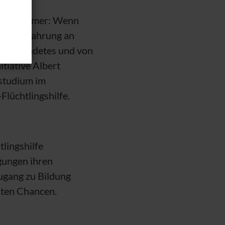
ungsschimmer: Wenn
luchterfahrung an
g gegründetes und von
tiative Albert
rstudium im
-Flüchtlingshilfe.
tlingshilfe
gungen ihren
ugang zu Bildung
hten Chancen.