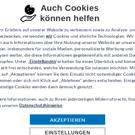
de Schritt aus
nsent-Einstellungen
Auch Cookies
nsicherheit hin zu
können helfen
 und der Schlüssel zu einer eigenen Zukunft“,
hr Erlebnis auf unserer Website zu verbessern sowie zu Analyse- u
ezwecken, verwenden
wir
Cookies und ähnliche Technologien. Wir
Vorstandsvorsitzende der
UNO
-Flüchtlingshilfe. Ob 
n auch Informationen über Ihre Nutzung unserer Website an unsere
 eröffnet Perspektiven, stärkt Selbstvertrauen und 
ner, insbesondere für soziale Medien, personalisierte Werbung und
ysen weiter, die diese Informationen gegebenenfalls mit anderen D
s Leben.
nüpfen. Unter „
Einstellungen
“erhalten Sie einen Überblick und könn
rzeit frei entscheiden, welche Verwendung Sie zulassen möchten. Mi
unge Geflüchtete können keine Schule besuchen.
k auf „Akzeptieren“ können Sie dem Einsatz nicht notwendiger Cook
immen oder sich mit Klick auf „Ablehnen“ anders entscheiden. Einig
 90 Prozent aller Kinder im Grundschulalter in die 
endige Cookies werden dann dennoch genutzt.
n nur 67 Prozent. Und danach wird die Lücke noch dr
ere Informationen, auch zu Ihrem jederzeitigen Widerrufsrecht, fin
er 80 Prozent aller Kinder eine weiterführende Sch
in unseren
Datenschutzhinweise
.
nur 37 Prozent. Die Chance, sich durch eine Hochschu
AKZEPTIEREN
weltweit über 40 Prozent der jungen Menschen – jedo
EINSTELLUNGEN