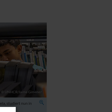
© UNHCR/Jaime Giménez
a, studiert nun in