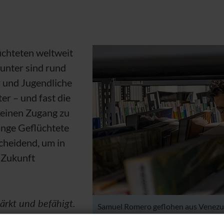
üchteten weltweit
runter sind rund
r und Jugendliche
ter – und fast die
keinen Zugang zu
unge Geflüchtete
scheidend, um in
 Zukunft
tärkt und befähigt.
Samuel Romero geflohen aus Venezuel
nschen ist Bildung
Peru.