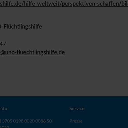
hilfe.de/hilfe-weltweit/perspektiven-schaffen/bil
O
-Flüchtlingshilfe
-47
e@
uno-fluechtlingshilfe.de
nto
Service
 3705 0198 0020 0088 50
Presse
DE33