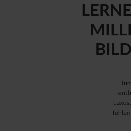
LERNE
MILL
BIL
Inm
entb
Luxus,
fehlen