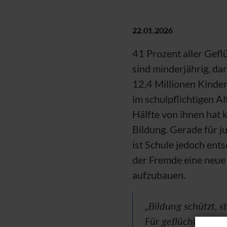
22.01.2026
41 Prozent aller Gefl
sind minderjährig, da
12,4 Millionen Kinde
im schulpflichtigen Al
Hälfte von ihnen hat 
Bildung. Gerade für j
ist Schule jedoch ent
der Fremde eine neue
aufzubauen.
„Bildung schützt, s
Für geflüchtete Me