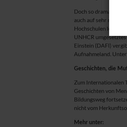
Doch so dramatisch d
auch auf sehr niedrig
Hochschulen leicht an
UNHCR
umgesetztes 
Einstein (DAFI) vergi
Aufnahmeland. Unters
Geschichten, die Mu
Zum Internationalen T
Geschichten von Mens
Bildungsweg fortsetze
nicht vom Herkunftso
Mehr unter: