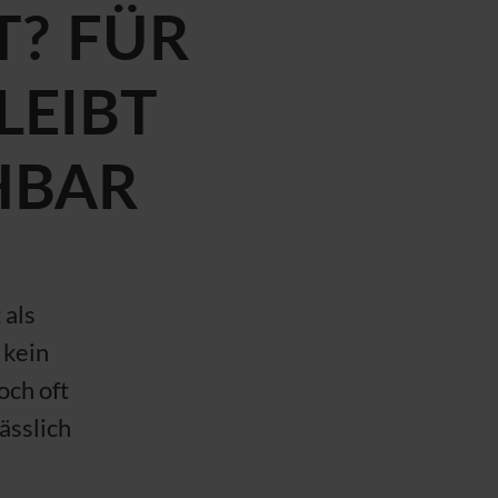
T? FÜR
LEIBT
HBAR
 als
 kein
och oft
ässlich