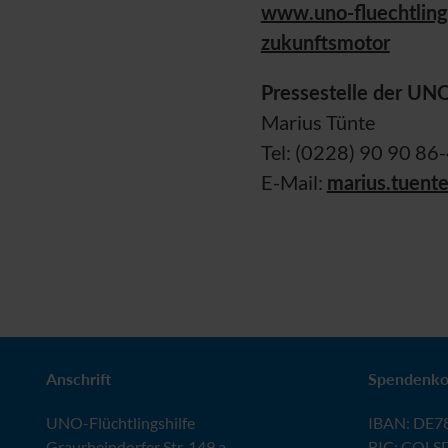
www.uno-fluechtlings
zukunftsmotor
Pressestelle der
UN
Marius Tünte
Tel: (0228) 90 90 86
E-Mail:
marius.tuent
Anschrift
Spendenko
UNO
-Flüchtlingshilfe
IBAN
:
DE78
Graurheindorfer Str. 149 a
BIC
: COLS