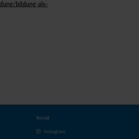
dung/bildung-als-
Social
Instagram