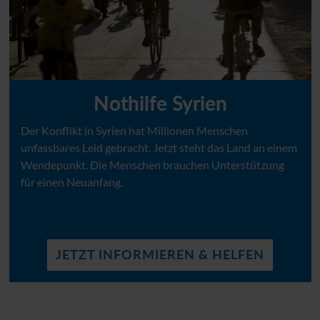
Nothilfe Syrien
Der Konflikt in Syrien hat Millionen Menschen
unfassbares Leid gebracht. Jetzt steht das Land an einem
Wendepunkt. Die Menschen brauchen Unterstützung
für einen Neuanfang.
JETZT INFORMIEREN & HELFEN