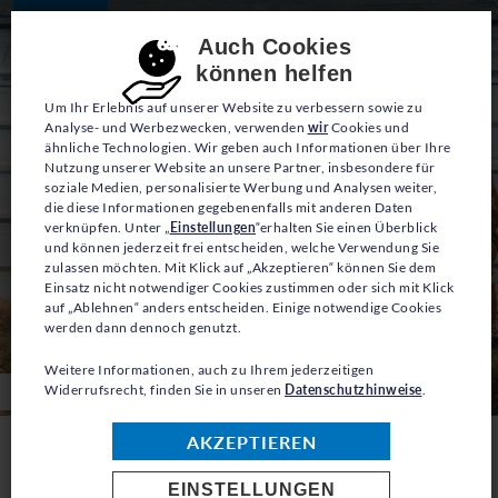
Consent-Einstellungen
Auch Cookies
können helfen
Um Ihr Erlebnis auf unserer Website zu verbessern sowie zu
Analyse- und Werbezwecken, verwenden
wir
Cookies und
ähnliche Technologien. Wir geben auch Informationen über Ihre
Nutzung unserer Website an unsere Partner, insbesondere für
Ihre Spende macht einen
soziale Medien, personalisierte Werbung und Analysen weiter,
die diese Informationen gegebenenfalls mit anderen Daten
Unterschied!
verknüpfen. Unter „
Einstellungen
“erhalten Sie einen Überblick
und können jederzeit frei entscheiden, welche Verwendung Sie
zulassen möchten. Mit Klick auf „Akzeptieren“ können Sie dem
Einsatz nicht notwendiger Cookies zustimmen oder sich mit Klick
auf „Ablehnen“ anders entscheiden. Einige notwendige Cookies
werden dann dennoch genutzt.
Weitere Informationen, auch zu Ihrem jederzeitigen
© UNHCR/Shawkat AlHarfoush
Widerrufsrecht, finden Sie in unseren
Datenschutzhinweise
.
AKZEPTIEREN
Wählen Sie einen Spendenbetrag
EINSTELLUNGEN