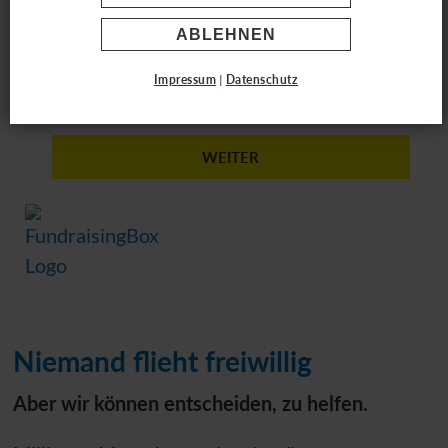
ABLEHNEN
Einmalig
Monatlich
Impressum
|
Datenschutz
WEITER
Niemand flieht freiwillig
Aber wir können entscheiden, zu helfen.