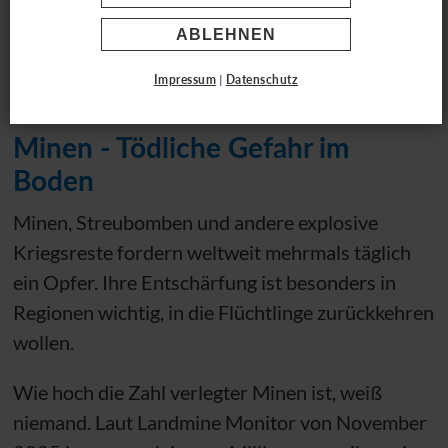
Landminen gefährden
ABLEHNEN
Flüchtlinge
Impressum
|
Datenschutz
Minen - Tödliche Gefahr im
Boden
Minen, Streubomben und andere explosive
Kriegsreste fordern weltweit mehrmals täglich
ein Opfer. Ihre Entschärfung ist besonders in
Regionen wichtig, in die Flüchtlinge zurückkehren
wollen.
Wie hoch die Zahl verlegter Minen ist, weiß
niemand. Laut Landmine Monitor von November