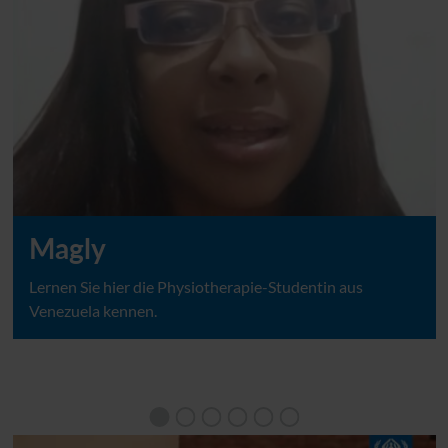
Magly
Lernen Sie hier die Physiotherapie-Studentin aus
Venezuela kennen.
Magly