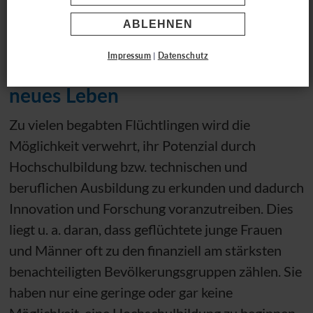
Class of 2025
ABLEHNEN
Impressum
|
Datenschutz
Mit Hochschulstudium in ein
neues Leben
Zu vielen begabten Flüchtlingen wird die
Möglichkeit verwehrt, ihr Potenzial durch
Hochschulbildung
bzw.
technischen und
beruflichen Ausbildung zu erkunden und dadurch
Innovation und Forschung voranzutreiben. Dies
liegt u. a. daran, dass geflüchtete junge Frauen
und Männer oft zu den finanziell am stärksten
benachteiligten Bevölkerungsgruppen zählen. Sie
haben nur eine geringe oder gar keine
Möglichkeit, eine Hochschulbildung zu beginnen.