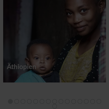
Äthiopien