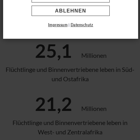
Füchtlinge in Afrika
ABLEHNEN
Impressum
|
Datenschutz
25,1
Millionen
Flüchtlinge und Binnenvertriebene leben in Süd-
und Ostafrika
21,2
Millionen
Flüchtlinge und Binnenvertriebene leben in
West- und Zentralafrika